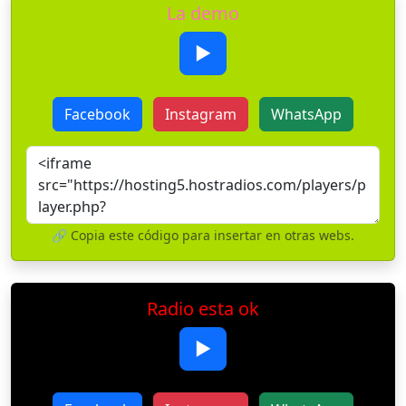
La demo
▶
Facebook
Instagram
WhatsApp
🔗 Copia este código para insertar en otras webs.
Radio esta ok
▶